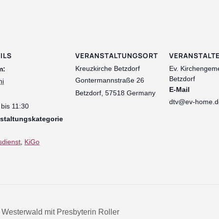
ILS
VERANSTALTUNGSORT
VERANSTALT
Kreuzkirche Betzdorf
Ev. Kirchengem
m:
Betzdorf
Gontermannstraße 26
ni
E-Mail
Betzdorf
,
57518
Germany
dtv@ev-home.d
 bis 11:30
staltungskategorie
sdienst
,
KiGo
Westerwald mit Presbyterin Roller