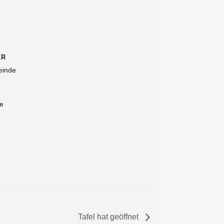
ER
einde
e
Tafel hat geöffnet