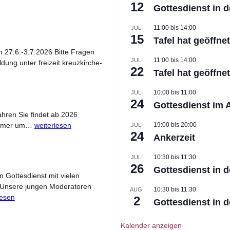
12
Gottesdienst in d
11:00
bis
14:00
JULI
15
Tafel hat geöffnet
m 27.6.-3.7.2026 Bitte Fragen
11:00
bis
14:00
JULI
ung unter freizeit.kreuzkirche-
22
Tafel hat geöffnet
10:00
bis
11:00
JULI
24
Gottesdienst im 
Jahren Sie findet ab 2026
H
 immer um…
weiterlesen
19:00
bis
20:00
JULI
24
e
Ankerzeit
r
z
10:30
bis
11:30
JULI
26
l
Gottesdienst in d
 Gottesdienst mit vielen
i
. Unsere jungen Moderatoren
c
10:30
bis
11:30
AUG.
lesen
2
h
Gottesdienst in d
e
E
Kalender anzeigen