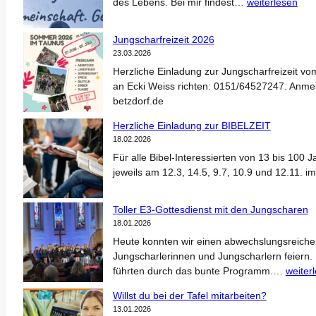
A
des Lebens. Bei mir findest…
weiterlesen
n
k
Jungscharfreizeit 2026
e
23.03.2026
r
Herzliche Einladung zur Jungscharfreizeit vo
z
an Ecki Weiss richten: 0151/64527247. Anmeld
e
betzdorf.de
i
t
Herzliche Einladung zur BIBELZEIT
18.02.2026
Für alle Bibel-Interessierten von 13 bis 100 
jeweils am 12.3, 14.5, 9.7, 10.9 und 12.11.
Toller E3-Gottesdienst mit den Jungscharen
18.01.2026
Heute konnten wir einen abwechslungsreichen
Jungscharlerinnen und Jungscharlern feiern
T
führten durch das bunte Programm.…
weiter
o
Willst du bei der Tafel mitarbeiten?
l
13.01.2026
l