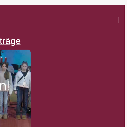
|
träge
n!