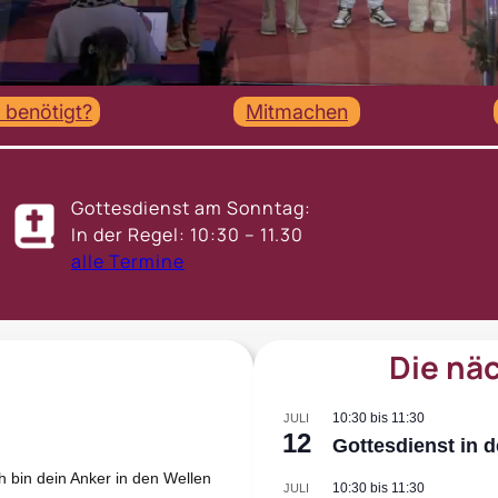
e benötigt?
Mitmachen
Gottesdienst am Sonntag:
In der Regel: 10:30 – 11.30
alle Termine
Die nä
10:30
bis
11:30
JULI
12
Gottesdienst in d
h bin dein Anker in den Wellen
10:30
bis
11:30
JULI