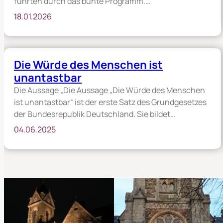
führten durch das bunte Programm.…
i
e
t
18.01.2026
n
a
J
r
u
b
n
e
g
Die Würde des Menschen ist
i
s
unantastbar
t
c
e
Die Aussage „Die Aussage „Die Würde des Menschen
h
n
a
ist unantastbar“ ist der erste Satz des Grundgesetzes
?
r
der Bundesrepublik Deutschland. Sie bildet…
e
04.06.2025
n