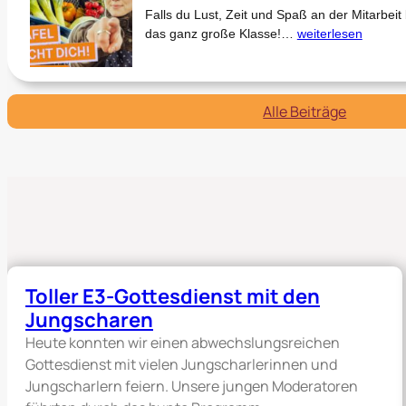
Falls du Lust, Zeit und Spaß an der Mitarbeit b
e
W
das ganz große Klasse!…
weiterlesen
r
i
E
l
3
l
-
s
Alle Beiträge
G
t
o
d
t
u
t
b
e
e
s
i
d
d
i
e
e
r
n
Toller E3-Gottesdienst mit den
T
s
Jungscharen
a
t
f
Heute konnten wir einen abwechslungsreichen
m
e
i
Gottesdienst mit vielen Jungscharlerinnen und
l
t
Jungscharlern feiern. Unsere jungen Moderatoren
m
d