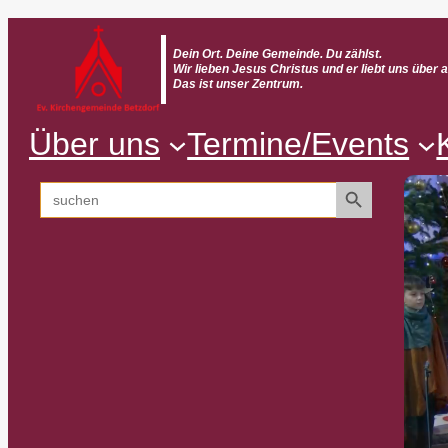
Zum
Inhalt
Dein Ort. Deine Gemeinde. Du zählst.
Wir lieben Jesus Christus und er liebt uns über a
springen
Das ist unser Zentrum.
Über uns
Termine/Events
Search Button
Search
for: