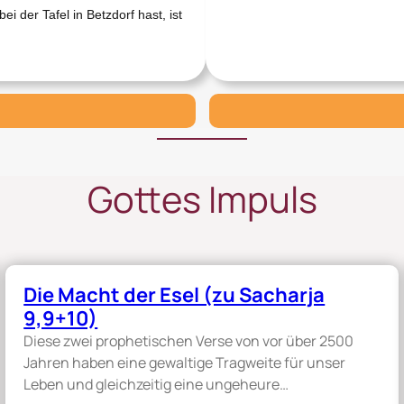
i
ei der Tafel in Betzdorf hast, ist
n
l
a
d
u
n
g
z
u
Gottes Impuls
r
B
I
B
E
L
Die Macht der Esel (zu Sacharja
Z
9,9+10)
E
Diese zwei prophetischen Verse von vor über 2500
I
Jahren haben eine gewaltige Tragweite für unser
T
Leben und gleichzeitig eine ungeheure…