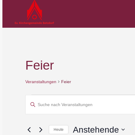
Feier
Veranstaltungen
Feier
Veranstaltungen
Veranstaltungen
Bitte
Schlüsselwort
Suche
eingeben.
Suche
und
Anstehende
Heute
nach