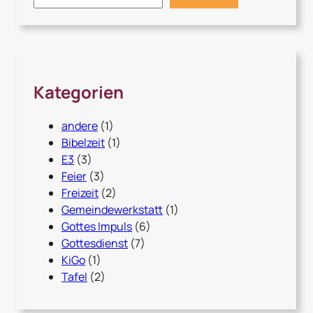
a
r
c
h
Kategorien
andere
(1)
Bibelzeit
(1)
E3
(3)
Feier
(3)
Freizeit
(2)
Gemeindewerkstatt
(1)
Gottes Impuls
(6)
Gottesdienst
(7)
KiGo
(1)
Tafel
(2)