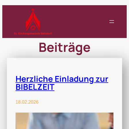
Zum
Inhalt
springen
Beiträge
Herzliche Einladung zur
BIBELZEIT
18.02.2026