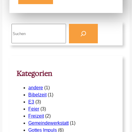
S
e
a
r
c
h
Kategorien
andere
(1)
Bibelzeit
(1)
E3
(3)
Feier
(3)
Freizeit
(2)
Gemeindewerkstatt
(1)
Gottes Impuls
(6)